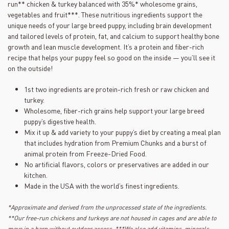
run** chicken & turkey balanced with 35%* wholesome grains,
vegetables and fruit***. These nutritious ingredients support the
unique needs of your large breed puppy, including brain development
and tailored levels of protein, fat, and calcium to support healthy bone
growth and lean muscle development. It’s a protein and fiber-rich
recipe that helps your puppy feel so good on the inside — you’ll see it
on the outside!
1st two ingredients are protein-rich fresh or raw chicken and
turkey.
Wholesome, fiber-rich grains help support your large breed
puppy’s digestive health.
Mix it up & add variety to your puppy’s diet by creating a meal plan
that includes hydration from Premium Chunks and a burst of
animal protein from Freeze-Dried Food.
No artificial flavors, colors or preservatives are added in our
kitchen.
Made in the USA with the world’s finest ingredients.
*Approximate and derived from the unprocessed state of the ingredients.
**Our free-run chickens and turkeys are not housed in cages and are able to
move in a barn without outdoor access. ***We also add vitamins, minerals,