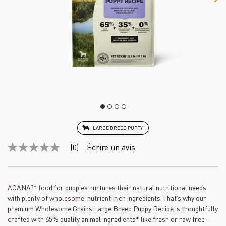
LARGE BREED PUPPY
(0)
Écrire un avis
Aucune
cote
pour
ce
produit
ACANA™ food for puppies nurtures their natural nutritional needs
Lien
with plenty of wholesome, nutrient-rich ingredients. That’s why our
vers
la
premium Wholesome Grains Large Breed Puppy Recipe is thoughtfully
même
crafted with 65% quality animal ingredients* like fresh or raw free-
page.