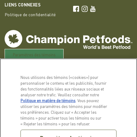
LIENS CONNEXES
ACANA Facebook
ACANA Instagram
Champion Petfoods 
Politique de confidentialité
Paramètres des témoins
Nous utilisons des témoins («cookies») pour
personnaliser le contenu et les publicités, fournir
des fonctionnalités liées aux réseaux sociaux et
analyser notre trafic. Veuillez consulter notre
Politique en matière de témoins
(opens in a new tab)
. Vous pouvez
utiliser les paramètres des témoins pour modifier
vos préférences. Cliquez sur « Accepter les
témoins » pour activer tous les témoins ou sur
« Rejeter les témoins » pour les refuser.