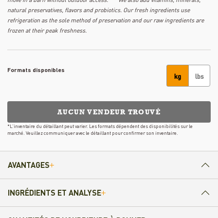
natural preservatives, flavors and probiotics. Our fresh ingredients use
refrigeration as the sole method of preservation and our raw ingredients are
frozen at their peak freshness.
Formats disponibles
kg
lbs
AUCUN VENDEUR TROUVÉ
*L’inventaire du détaillant peut varier. Les formats dépendent des disponibilités sur le
marché. Veuillez communiquer avec le détaillant pour confirmer son inventaire.
AVANTAGES
INGRÉDIENTS ET ANALYSE