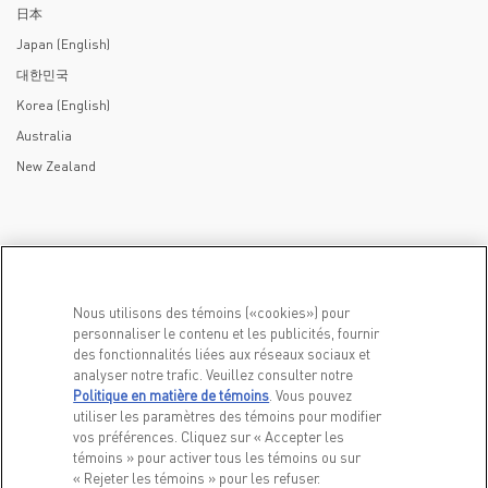
日本
Japan (English)
대한민국
Korea (English)
Australia
New Zealand
Nous utilisons des témoins («cookies») pour
personnaliser le contenu et les publicités, fournir
des fonctionnalités liées aux réseaux sociaux et
analyser notre trafic. Veuillez consulter notre
Politique en matière de témoins
(opens in a new tab)
. Vous pouvez
PRODUITS
POUR EN SAVOIR PLUS
utiliser les paramètres des témoins pour modifier
Pour chiens
Notre Histoire
vos préférences. Cliquez sur « Accepter les
témoins » pour activer tous les témoins ou sur
Pour chats
FAQs
« Rejeter les témoins » pour les refuser.
Bibliothèque